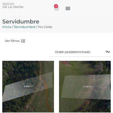
RAÍCES
0
DE LA UNIÓN
Servidumbre
Inicio
/
Servidumbre
/ No Cede
Ver filtros