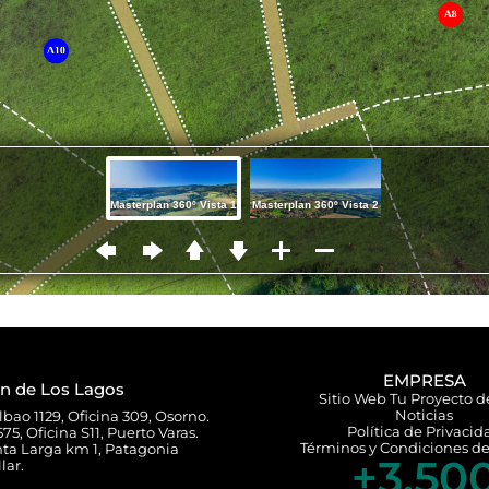
EMPRESA
n de Los Lagos
Sitio Web Tu Proyecto d
Noticias
lbao 1129, Oficina 309, Osorno.
Política de Privacid
75, Oficina S11, Puerto Varas.
Términos y Condiciones de
a Larga km 1, Patagonia
+
3,50
lar.