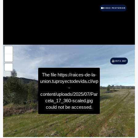
VIDEO POSTERIOR
VISTA 360°
The file
https://raices-de-la-
union.tuproyectodevida.cl/wp
-
content/uploads/2025/07/Par
cela_17_360-scaled.jpg
could not be accessed.